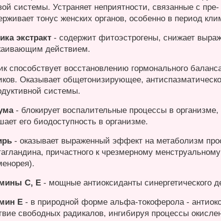
вой системы. Устраняет неприятности, связанные с пре
ерживает тонус женских органов, особенно в период кли
ика экстракт
- содержит фитоэстрогены, снижает выра
каивающим действием.
ик способствует восстановлению гормонального баланс
иков. Оказывает общетонизирующее, антиспазматическо
одуктивной системы.
ума
- блокирует воспалительные процессы в организме, 
шает его биодоступность в организме.
ирь
- оказывает выраженный эффект на метаболизм про
тагландина, причастного к чрезмерному менструальном
менорея).
мины С, Е
- мощные антиоксиданты синергетического д
мин Е
- в природной форме альфа-токоферола - антиок
твие свободных радикалов, ингибируя процессы окисле