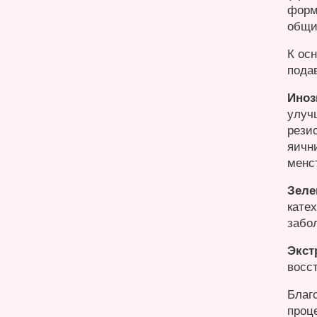
форм
общи
К ос
пода
Ино
улуч
рези
яичн
менс
Зеле
кате
забо
Экст
восс
Благ
проц