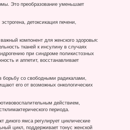
рмы. Это преобразование уменьшает
эстрогена, детоксикация печени,
 важный компонент для женского здоровья:
льность тканей к инсулину в случаях
рандрогению при синдроме поликистозных
ность и аппетит, восстанавливает
 в борьбу со свободными радикалами,
ищают его от возможных онкологических
противовоспалительным действием,
остклимактерического периода.
кт дикого ямса регулирует циклические
ьный цикл, поддерживает тонус женской