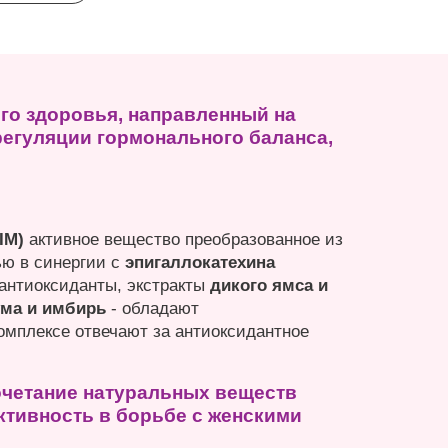
го здоровья, направленный на
егуляции гормонального баланса,
DIM)
активное вещество преобразованное из
ью в синергии с
эпигаллокатехина
-антиоксиданты, экстракты
дикого ямса и
ма и имбирь
- обладают
омплексе отвечают за антиоксидантное
сочетание натуральных веществ
тивность в борьбе с женскими