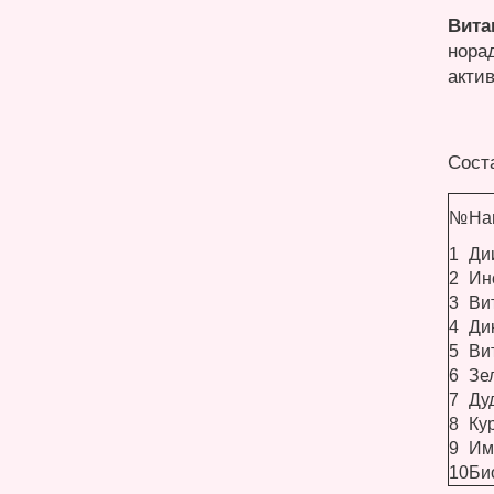
Вита
нора
акти
Сост
№
На
1
Ди
2
Ин
3
Ви
4
Ди
5
Ви
6
Зе
7
Ду
8
Ку
9
Им
10
Би