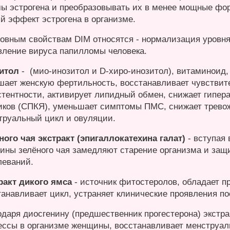
ы эстрогена и преобразовывать их в менее мощные фо
й эффект эстрогена в организме.
новным свойствам DIM относятся - нормализация уровня 
вление вируса папилломы человека.
зитол
- (мио-инозитол и D-хиро-инозитол), витаминоид,
шает женскую фертильность, восстанавливает чувствите
стентности, активирует липидный обмен, снижает гипе
иков (СПКЯ), уменьшает симптомы ПМС, снижает тревож
труальный цикл и овуляции.
ного чая экстракт (эпигаллокатехина галат)
- вступая
хины зелёного чая замедляют старение организма и защ
леваний.
ракт дикого ямса
- источник фитостеролов, обладает 
танавливает цикл, устраняет клинические проявления п
одаря диосгенину (предшественник прогестерона) экстра
ессы в организме женщины, восстанавливает менструал