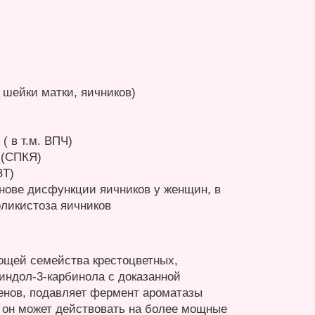
 шейки матки, яичников)
 в т.м. ВПЧ)
 (СПКЯ)
ЗТ)
нове дисфункции яичников у женщин, в
оликистоза яичников
ощей семейства крестоцветных,
индол-3-карбинола с доказанной
енов, подавляет фермент ароматазы
е он может действовать на более мощные