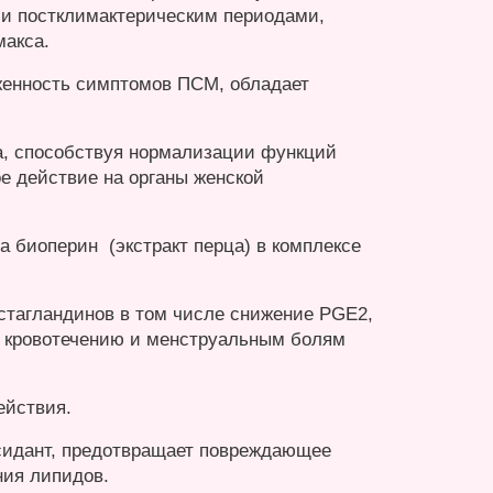
- и постклимактерическим периодами,
макса.
женность симптомов ПСМ, обладает
а, способствуя нормализации функций
е действие на органы женской
а биоперин (экстракт перца) в комплексе
стагландинов в том числе снижение PGE2,
у кровотечению и менструальным болям
ействия.
сидант, предотвращает повреждающее
ния липидов.