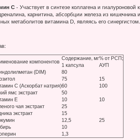
мин С
- Участвует в синтезе коллагена и гиалуроновой 
дреналина, карнитина, абсорбции железа из кишечника и
вных метаболитов витамина D, являясь его синергистом
ав:
Содержание, мг
% от РСП;
именование компонентов
1 капсула
АУП
индолилметан (DIM)
80
озитол
75
15
тамин С (Аскорбат натрия)
60
100
кий ямс экстракт
50
тамин Е
10
10
леного чая экстракт
25
дника экстракт
15
ркумин
12,5
25
бирь
10
оперин
1,3