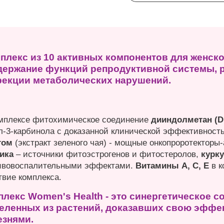
плекс из 10 активных компонентов для женско
держание функций репродуктивной системы, р
рекции метаболических нарушений.
мплексе фитохимическое соединение
дииндолметан (
л-3-карбинола с доказанной клинической эффективност
том
(экстракт зеленого чая) - мощные онкопроротекторы
ика
– источники фитоэстрогенов и фитостеролов,
курку
ивовоспалительными эффектами.
Витамины А, С, Е
в к
твие комплекса.
плекс Women's Health - это синергетическое 
еленных из растений, доказавших свою эффек
езнями.