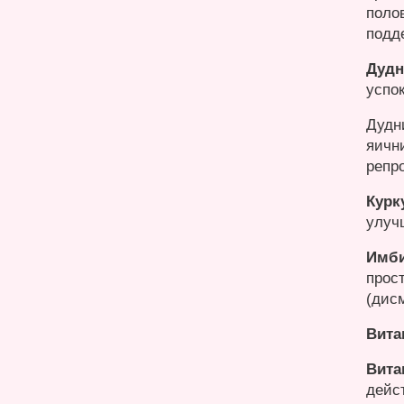
поло
подд
Дудн
успо
Дудн
яичн
репр
Курк
улуч
Имб
прос
(дис
Вита
Вита
дейс