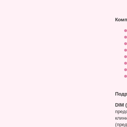
Комп
Подр
DIM 
пред
клин
(пре