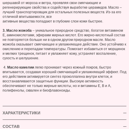
шершавой от мороза и ветра, проявляя свои смягчающие и
регенерирующие свойства и содействуя выработке церамидов. Масло –
лучший транспортировщик для остальных полезных веществ. Из-за его
отличной впитываемости, все
активные вещества попадают в глубокие слои кожи быстрее.
3. Масло жожоба
– уникальное природное средство, богатое витамином
Е, аминокислотами, эфирами жирных кислот. Его жирно-кислотный состав
не повторяется больше ни в одном другом природном масле. Масло
жожоба оказывает смягчающее и увлажняющее действие. Оно устойчиво к
окислению и перепадам температуры. Помогает избавиться от морщинок
и мелких трещинок, питает и увлажняет кожу, устраняет воспаление,
сухость и шелушение.
4.
Масло камелии
легко проникает через кожный покров, быстро
впитывается, создавая хороший смягчающий и увлажняющий эффект. Под
его действием активируется синтез проколлагена внутри клеток, и
восстанавливаются защитные функции. Высокую активность
обеспечивают не только жирные кислоты, но и витамины Е, В и А,
полифенолы, сквален и биофлавоноиды.
ХАРАКТЕРИСТИКИ
СОСТАВ