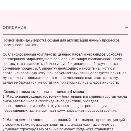
ОПИСАНИЕ
Ночной флюид-сыворотка создан для активизации ночных процессов
восстановления кожи.
Сбалансированный комплекс
из ценных масел и керамидов ускоряет
регенерацию гидролипидного барьера. Благодаря сбалансированному
составу, кожа становится более упругой и увлажненной, улучшаются
обменные процессы. Сыворотку необходимо наносить на чистую и
протонизированную кожу. При легком встряхивании образуется приятная
муссо-гелевая консистенция, которая мгновенно впитывается в кожу,
делая ее бархатной, не оставляя при этом на лице следов жирности.
Основу флюида-сыворотки составляют
4 масла
:
1.
Масло виноградных косточек
– богатейший витаминный состав масла
оказывает мощное антиоксидантное действие, обладает
ранозаживляющим свойством, ускоряет процесс регенерации
поврежденных тканей, смягчает кожу, замедляет процесс старения.
2.
Масло семян хлопка
– превосходный антиоксидант, препятствующий
старению, также повышает защитные функции кожи, укрепляет ее,
улучшает структуру. Оно отлично помогает, когда кожа становится